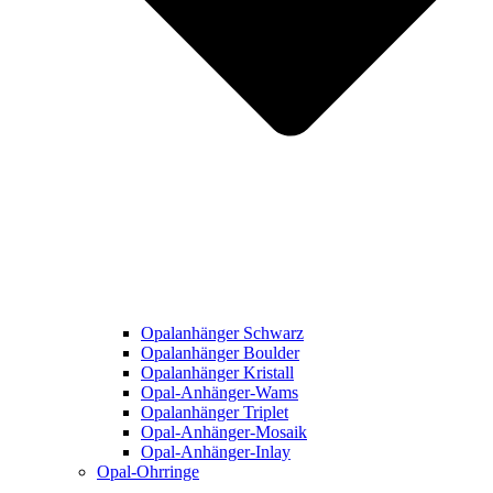
Opalanhänger Schwarz
Opalanhänger Boulder
Opalanhänger Kristall
Opal-Anhänger-Wams
Opalanhänger Triplet
Opal-Anhänger-Mosaik
Opal-Anhänger-Inlay
Opal-Ohrringe