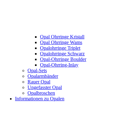
Opal Ohrringe Kristall
Opal Ohrringe Wams
Opalohrringe Triplet
Opalohrringe Schwarz
Opal-Ohrringe Boulder
Opal-Ohrring-Inlay
Opal-Sets
Opalarmbänder
Rauer Opal
Ungefasster Opal
Opalbroschen
Informationen zu Opalen