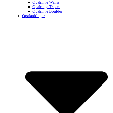
Opalringe Wams
Opalringe Triplet
Opalringe Boulder
Opalanhänger