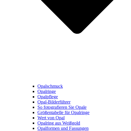
Opalschmuck
Opalringe
Opalpflege
Opal-Bilderführer
So fotografieren Sie Opale
Größentabelle für Opalringe
Wert von Opal
Opalring aus Weißgold
Opalformen und Fassungen