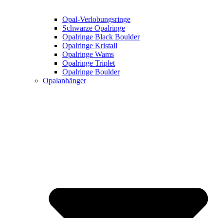
Opal-Verlobungsringe
Schwarze Opalringe
Opalringe Black Boulder
Opalringe Kristall
Opalringe Wams
Opalringe Triplet
Opalringe Boulder
Opalanhänger