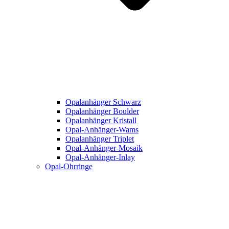
Opalanhänger Schwarz
Opalanhänger Boulder
Opalanhänger Kristall
Opal-Anhänger-Wams
Opalanhänger Triplet
Opal-Anhänger-Mosaik
Opal-Anhänger-Inlay
Opal-Ohrringe