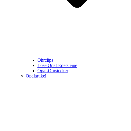
Ohrclips
Lose Opal-Edelsteine
Opal-Ohrstecker
Opalartikel