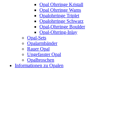
Opal Ohrringe Kristall
Opal Ohrringe Wams
Opalohrringe Triplet
Opalohrringe Schwarz
Opal-Ohrringe Boulder
Opal-Ohrring-Inlay
Opal-Sets
Opalarmbänder
Rauer Opal
Ungefasster Opal
Opalbroschen
Informationen zu Opalen