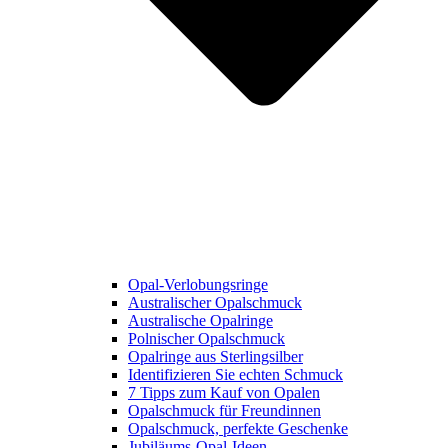
Opal-Verlobungsringe
Australischer Opalschmuck
Australische Opalringe
Polnischer Opalschmuck
Opalringe aus Sterlingsilber
Identifizieren Sie echten Schmuck
7 Tipps zum Kauf von Opalen
Opalschmuck für Freundinnen
Opalschmuck, perfekte Geschenke
Jubiläums-Opal-Ideen