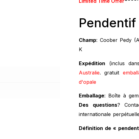
Limited Time Offer
Pendentif
Champ
: Coober Pedy (A
K
Expédition
(inclus dan
Australie
. gratuit
embal
d'opale
Emballage
: Boîte à ge
Des questions
? Conta
internationale perpétuel
Définition de « pendent