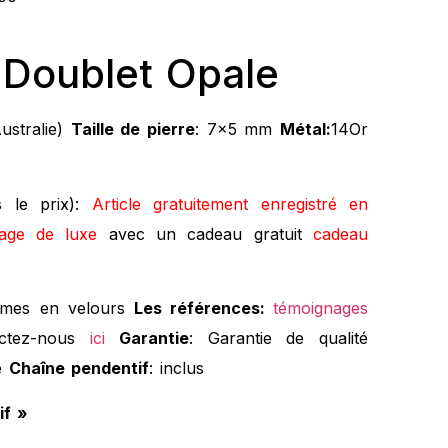
 Doublet Opale
ustralie)
Taille de pierre
: 7×5 mm
Métal:
14Or
s le prix):
Article gratuitement enregistré en
lage de luxe
avec un cadeau gratuit
cadeau
mmes en velours
Les références:
témoignages
ctez-nous
ici
Garantie
: Garantie de qualité
le
Chaîne pendentif
: inclus
if »