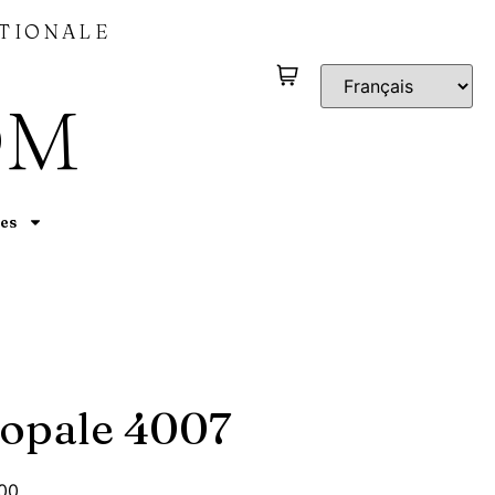
TIONALE
OM
es
 opale 4007
00